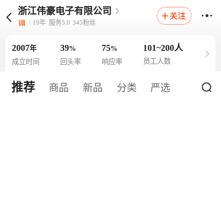
浙江伟豪电子有限公司
19
年
服务
5.0
345
粉丝
2007
39
75
101~200人
年
%
%
员工人数
成立时间
回头率
响应率
推荐
商品
新品
分类
严选